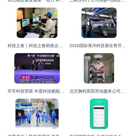
转出高质量发展第一动力 科技中介服务的崛起与挑战
三峡水利子公司拟参与陕西锂电池正极材料企业A轮融资，科技创新中介服务助力产业升级
科技之春丨科技之春助推企业高质量发展——炼钢厂科技之春宣传月活动侧记
2016国际海洋科技展在青开幕 国内外顶级成果汇聚，科技中介服务成亮点
车车科技荣获 年度科技赋能供应商
北京胸科医院劳动服务公司员工拾金不昧，科技中介服务彰显文明风尚