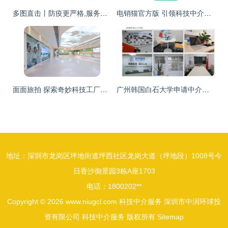
多图直击丨防疫更严格,服务更细致,浦东机场全力保障 不一样的春运
电销猫官方版 引领科技中介服务的新时代
面面旅拍 探索奇妙科技工厂，坐拥海洋度假天堂，珠海尽情玩乐放纵一夏
广州韩国白石大学申请中介十大排名与科技中介服务解析
地址：深圳市龙岗区坪地街道坪西社区龙岗大道（坪地段）1008号今
日香沙御景园3栋A座1703
电话：1800202**
Copyright © 2026
www.niugcl.com
科技中介服务
深圳市中润环球投
资有限公司
科技中介服务
版权所有
Sitemap